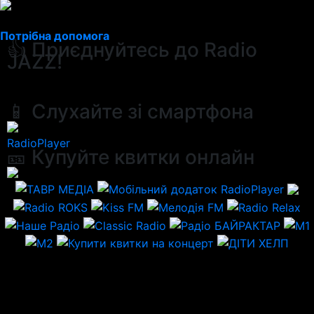
Потрібна допомога
👍 Приєднуйтесь до Radio
JAZZ!
📱 Слухайте зі смартфона
RadioPlayer
🎫 Купуйте квитки онлайн