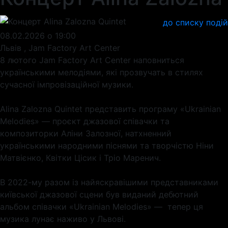
до списку подій
08.02.2026 о 19:00
Львів , Jam Factory Art Center
8 лютого Jam Factory Art Center наповниться
українськими мелодіями, які прозвучать в стилях
сучасної імпровізаційної музики.
Alina Zalozna Quintet представить програму «Ukrainian
Melodies» — проєкт джазової співачки та
композиторки Аліни Залозної, натхненний
українськими народними піснями та творчістю Ніни
Матвієнко, Квітки Цісик і Тріо Маренич.
В 2022-му разом із найяскравішими представниками
київської джазової сцени був виданий дебютний
альбом співачки «Ukrainian Melodies» — тепер ця
музика лунає наживо у Львові.