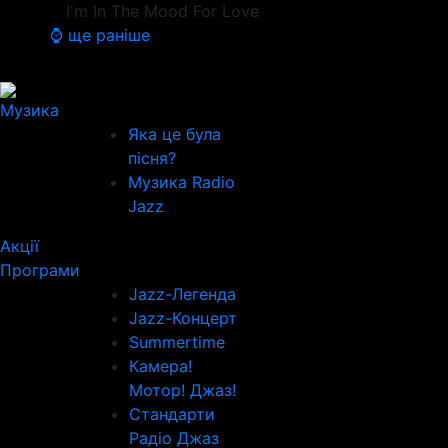
I'm In The Mood For Love
⌚ ще раніше
Музика
Яка це була
пісня?
Музика Radio
Jazz
Акції
Програми
Jazz-Легенда
Jazz-Концерт
Summertime
Камера!
Мотор! Джаз!
Стандарти
Радіо Джаз