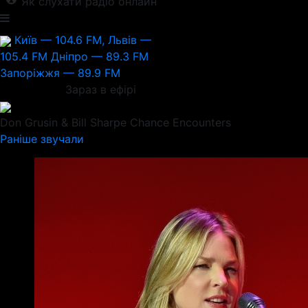
Як слухати радіо онлайн
Київ — 104.6 FM, Львів —
105.4 FM
Дніпро — 89.3 FM
Запоріжжя — 89.9 FM
Зараз в ефірі
Don Grusin & Bill Sharpe
Chance Encounters
Раніше звучали