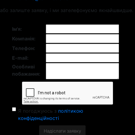
або залиште заявку, і ми зателефонуємо якнайшвидше.
Ім'я:
Компанія:
Телефон:
E-mail:
Особливі
побажання:
Я погоджуюсь з
політикою
конфіденційності