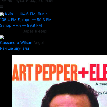
Як слухати радіо онлайн
Київ — 104.6 FM, Львів —
105.4 FM
Дніпро — 89.3 FM
Запоріжжя — 89.9 FM
Зараз в ефірі
Cassandra Wilson
Angel
Раніше звучали