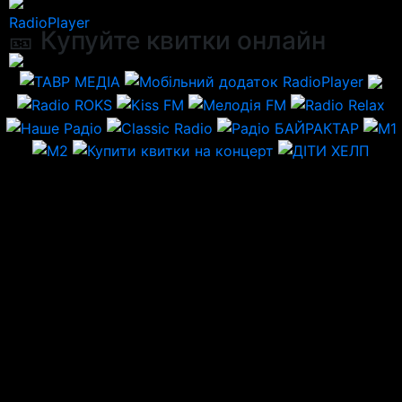
RadioPlayer
🎫 Купуйте квитки онлайн