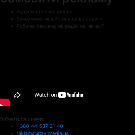
Будуємо сильні бренди
Закохуємо мільйони у ваш продукт
Робимо рекламу на радіо не "як всі"
Зв'яжіться з нами:
+380-44-537-21-40
reklama@tavrmedia.ua