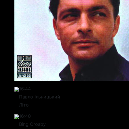
16:44
Павло Ільницький
Літо
16:40
Bing Crosby