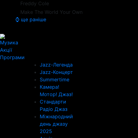
Freddy Cole
Make The World Your Own
⌚ ще раніше
Музика
Акції
Програми
Jazz-Легенда
Jazz-Концерт
Summertime
Камера!
Мотор! Джаз!
Стандарти
Радіо Джаз
Міжнародний
день джазу
2025