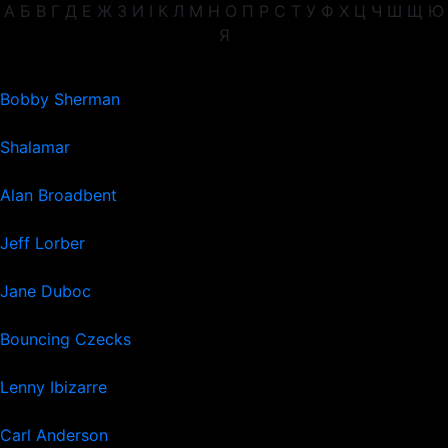
А
Б
В
Г
Д
Е
Ж
З
И
І
К
Л
М
Н
О
П
Р
С
Т
У
Ф
Х
Ц
Ч
Ш
Щ
Ю
Я
Bobby Sherman
Shalamar
Alan Broadbent
Jeff Lorber
Jane Duboc
Bouncing Czecks
Lenny Ibizarre
Carl Anderson