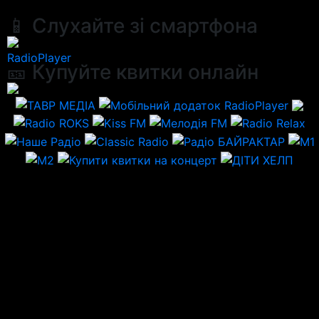
📱 Слухайте зі смартфона
RadioPlayer
🎫 Купуйте квитки онлайн