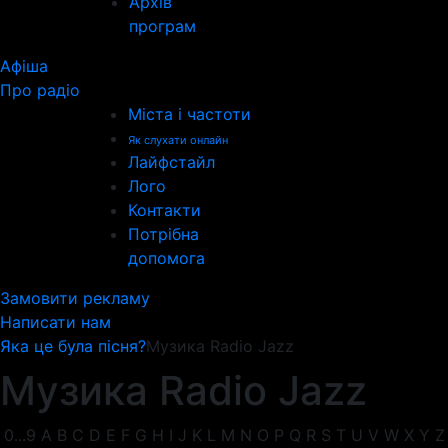
Архів
програм
Афіша
Про радіо
Міста і частоти
Як слухати онлайн
Лайфстайл
Лого
Контакти
Потрібна
допомога
Замовити рекламу
Написати нам
Яка це була пісня?
Музика Radio Jazz
Музика Radio Jazz
0...9
A
B
C
D
E
F
G
H
I
J
K
L
M
N
O
P
Q
R
S
T
U
V
W
X
Y
Z