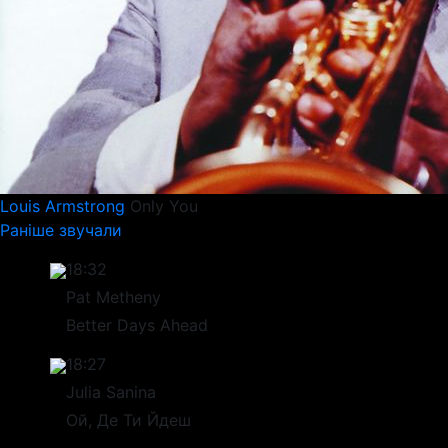
Louis Armstrong
Only You
Раніше звучали
18:32
Pat Metheny
Better Days Ahead
18:27
Julia Sanina
Ой, Де Ти Йдеш