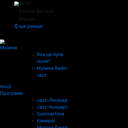
18:24
Camille Bertault
Prelude
⌚ ще раніше
Музика
Яка це була
пісня?
Музика Radio
Jazz
Акції
Програми
Jazz-Легенда
Jazz-Концерт
Summertime
Камера!
Мотор! Джаз!