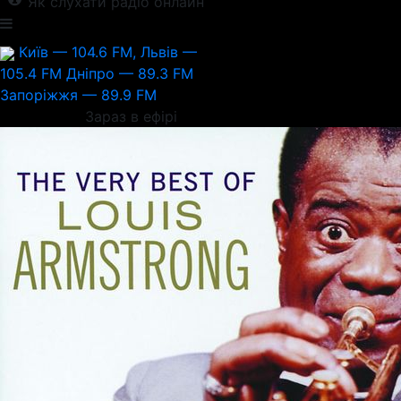
Як слухати радіо онлайн
Київ — 104.6 FM, Львів —
105.4 FM
Дніпро — 89.3 FM
Запоріжжя — 89.9 FM
Зараз в ефірі