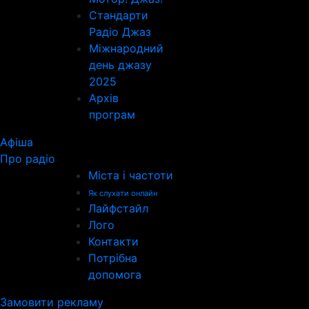
Стандарти
Радіо Джаз
Міжнародний
день джазу
2025
Архів
програм
Афіша
Про радіо
Міста і частоти
Як слухати онлайн
Лайфстайл
Лого
Контакти
Потрібна
допомога
Замовити рекламу