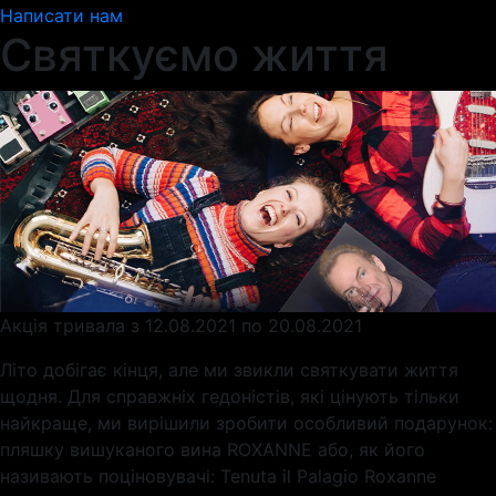
Написати нам
Святкуємо життя
Акція тривала з 12.08.2021 по 20.08.2021
Літо добігає кінця, але ми звикли святкувати життя
щодня. Для справжніх гедоністів, які цінують тільки
найкраще, ми вирішили зробити особливий подарунок:
пляшку вишуканого вина ROXANNE або, як його
називають поціновувачі: Tenuta il Palagio Roxanne