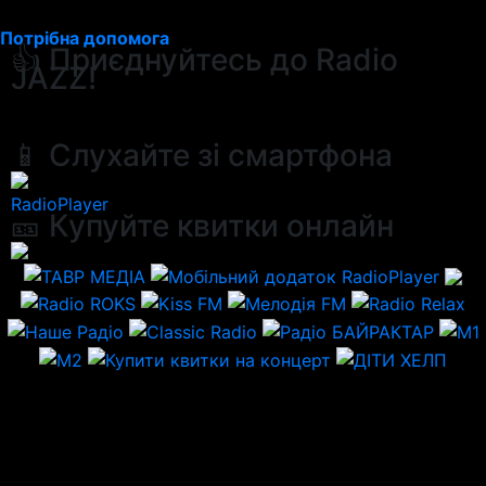
Потрібна допомога
👍 Приєднуйтесь до Radio
JAZZ!
📱 Слухайте зі смартфона
RadioPlayer
🎫 Купуйте квитки онлайн