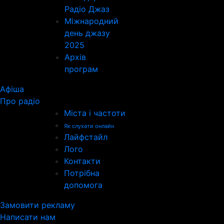
Радіо Джаз
Міжнародний
день джазу
2025
Архів
програм
Афіша
Про радіо
Міста і частоти
Як слухати онлайн
Лайфстайл
Лого
Контакти
Потрібна
допомога
Замовити рекламу
Написати нам