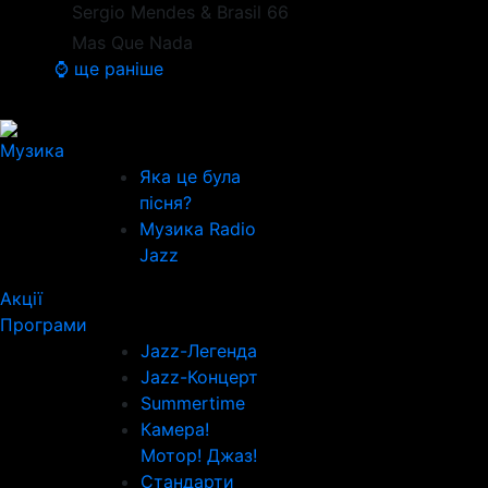
Sergio Mendes & Brasil 66
Mas Que Nada
⌚ ще раніше
Музика
Яка це була
пісня?
Музика Radio
Jazz
Акції
Програми
Jazz-Легенда
Jazz-Концерт
Summertime
Камера!
Мотор! Джаз!
Стандарти