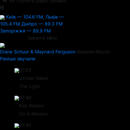
Як слухати радіо онлайн
Київ — 104.6 FM, Львів —
105.4 FM
Дніпро — 89.3 FM
Запоріжжя — 89.9 FM
Зараз в ефірі
Diane Schuur & Maynard Ferguson
Besame Mucho
Раніше звучали
07:53
Jordan Rakei
The Light
07:48
Kim Waters
On A Mission
07:45