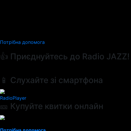
Потрібна допомога
👍 Приєднуйтесь до Radio JAZZ!
📱 Слухайте зі смартфона
RadioPlayer
🎫 Купуйте квитки онлайн
Потрібна допомога