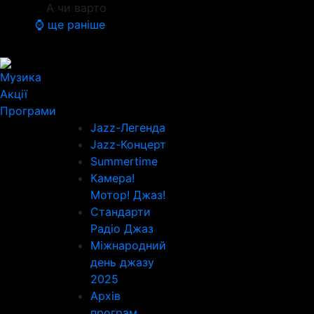
А чи варто
⌚ ще раніше
Музика
Акції
Програми
Jazz-Легенда
Jazz-Концерт
Summertime
Камера!
Мотор! Джаз!
Стандарти
Радіо Джаз
Міжнародний
день джазу
2025
Архів
програм