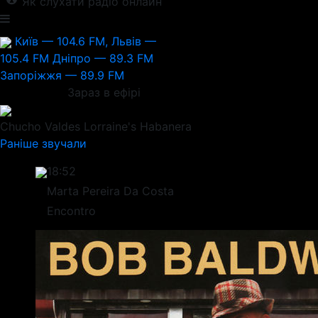
Як слухати радіо онлайн
Київ — 104.6 FM, Львів —
105.4 FM
Дніпро — 89.3 FM
Запоріжжя — 89.9 FM
Зараз в ефірі
Chucho Valdes
Lorraine's Habanera
Раніше звучали
18:52
Marta Pereira Da Costa
Encontro