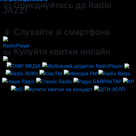
👍 Приєднуйтесь до Radio
JAZZ!
📱 Слухайте зі смартфона
RadioPlayer
🎫 Купуйте квитки онлайн