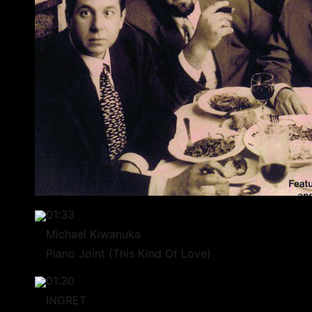
01:33
Michael Kiwanuka
Piano Joint (This Kind Of Love)
01:30
INGRET