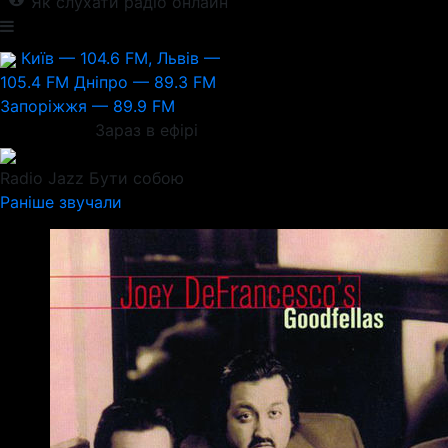
Як слухати радіо онлайн
Київ — 104.6 FM, Львів —
105.4 FM
Дніпро — 89.3 FM
Запоріжжя — 89.9 FM
Зараз в ефірі
Radio Jazz
Бути собою
Раніше звучали