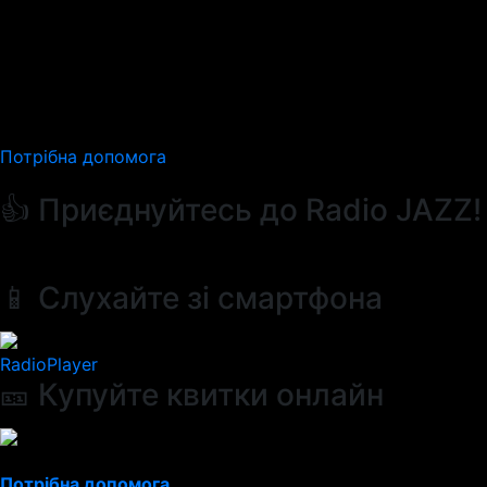
Потрібна допомога
👍 Приєднуйтесь до Radio JAZZ!
📱 Слухайте зі смартфона
RadioPlayer
🎫 Купуйте квитки онлайн
Потрібна допомога