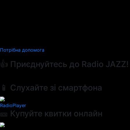
Потрібна допомога
👍 Приєднуйтесь до Radio JAZZ!
📱 Слухайте зі смартфона
RadioPlayer
🎫 Купуйте квитки онлайн