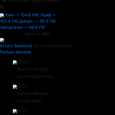
Як слухати радіо онлайн
Київ — 104.6 FM, Львів —
105.4 FM
Дніпро — 89.3 FM
Запоріжжя — 89.9 FM
Зараз в ефірі
Arturo Sandoval
Dizzy's Atmosphere
Раніше звучали
07:30
Ben L'oncle Soul
Seven Nation Army
07:27
Tember Blanche
Скажи Мені
07:22