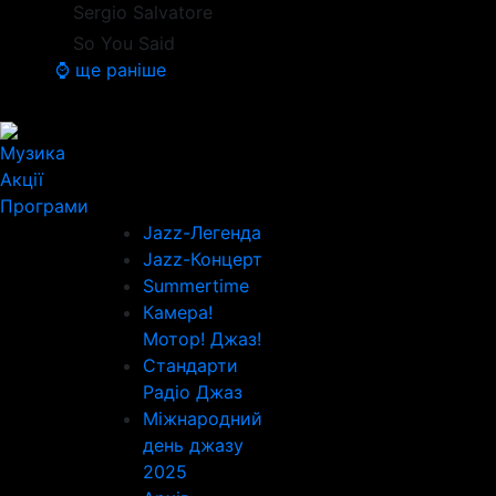
Sergio Salvatore
So You Said
⌚ ще раніше
Музика
Акції
Програми
Jazz-Легенда
Jazz-Концерт
Summertime
Камера!
Мотор! Джаз!
Стандарти
Радіо Джаз
Міжнародний
день джазу
2025