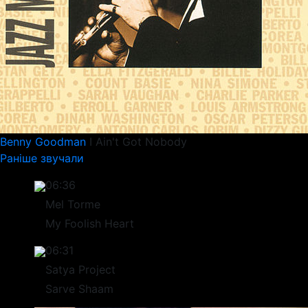
Benny Goodman
I Ain't Got Nobody
Раніше звучали
06:36
Mel Torme
My Foolish Heart
06:31
Satya Project
Sarve Shaam