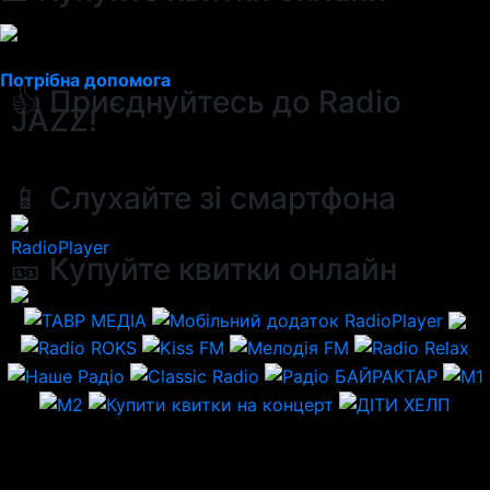
Потрібна допомога
👍 Приєднуйтесь до Radio
JAZZ!
📱 Слухайте зі смартфона
RadioPlayer
🎫 Купуйте квитки онлайн