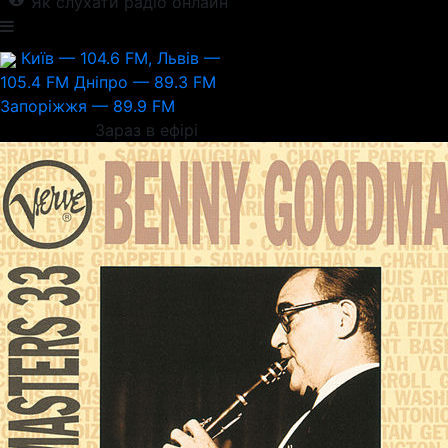
Як слухати радіо онлайн
Київ — 104.6 FM, Львів —
105.4 FM
Дніпро — 89.3 FM
Запоріжжя — 89.9 FM
Зараз в ефірі