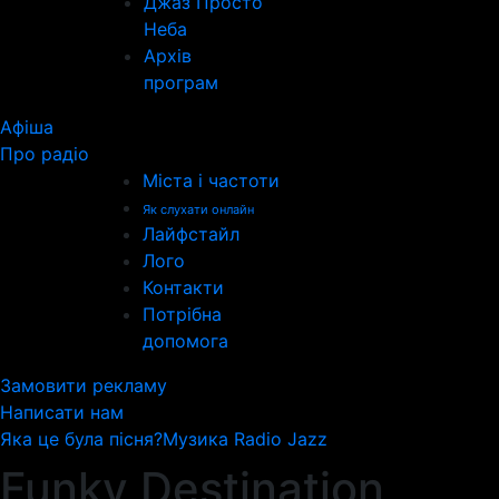
Джаз Просто
Неба
Архів
програм
Афіша
Про радіо
Міста і частоти
Як слухати онлайн
Лайфстайл
Лого
Контакти
Потрібна
допомога
Замовити рекламу
Написати нам
Яка це була пісня?
Музика Radio Jazz
Funky Destination