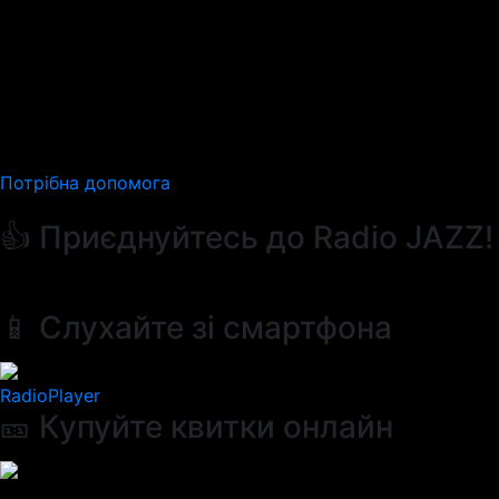
Потрібна допомога
👍 Приєднуйтесь до Radio JAZZ!
📱 Слухайте зі смартфона
RadioPlayer
🎫 Купуйте квитки онлайн