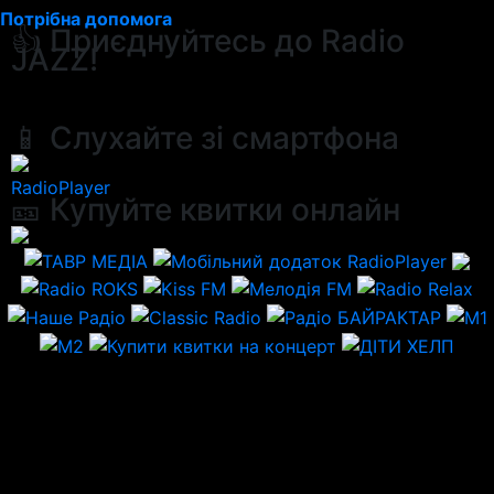
Потрібна допомога
👍 Приєднуйтесь до Radio
JAZZ!
📱 Слухайте зі смартфона
RadioPlayer
🎫 Купуйте квитки онлайн