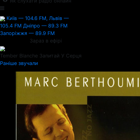
Як слухати радіо онлайн
Київ — 104.6 FM, Львів —
105.4 FM
Дніпро — 89.3 FM
Запоріжжя — 89.9 FM
Зараз в ефірі
Tember Blanche
Запитай У Серця
Раніше звучали