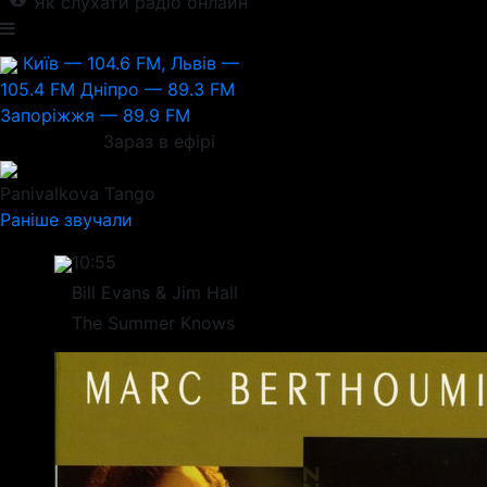
Як слухати радіо онлайн
Київ — 104.6 FM, Львів —
105.4 FM
Дніпро — 89.3 FM
Запоріжжя — 89.9 FM
Зараз в ефірі
Panivalkova
Tango
Раніше звучали
10:55
Bill Evans & Jim Hall
The Summer Knows