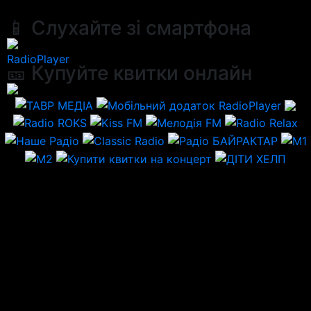
📱 Слухайте зі смартфона
RadioPlayer
🎫 Купуйте квитки онлайн