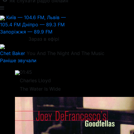
Як слухати радіо онлайн
Київ — 104.6 FM, Львів —
105.4 FM
Дніпро — 89.3 FM
Запоріжжя — 89.9 FM
Зараз в ефірі
Chet Baker
You And The Night And The Music
Раніше звучали
01:45
Charles Lloyd
The Water Is Wide