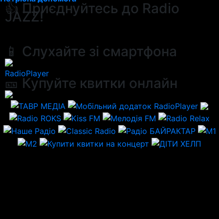
👍 Приєднуйтесь до Radio
JAZZ!
📱 Слухайте зі смартфона
RadioPlayer
🎫 Купуйте квитки онлайн