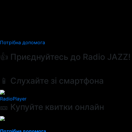
Потрібна допомога
👍 Приєднуйтесь до Radio JAZZ!
📱 Слухайте зі смартфона
RadioPlayer
🎫 Купуйте квитки онлайн
Потрібна допомога