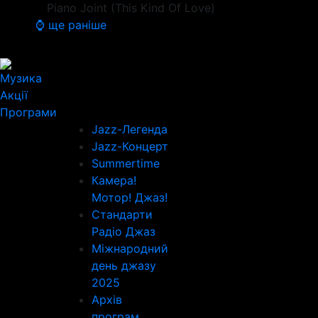
Piano Joint (This Kind Of Love)
⌚ ще раніше
Музика
Акції
Програми
Jazz-Легенда
Jazz-Концерт
Summertime
Камера!
Мотор! Джаз!
Стандарти
Радіо Джаз
Міжнародний
день джазу
2025
Архів
програм