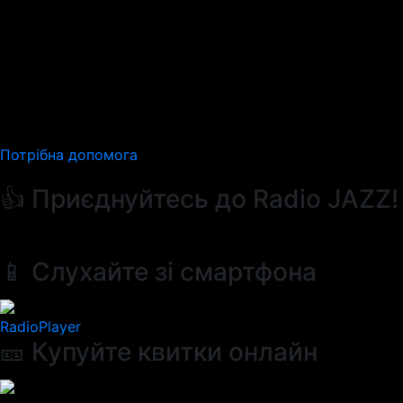
Потрібна допомога
👍 Приєднуйтесь до Radio JAZZ!
📱 Слухайте зі смартфона
RadioPlayer
🎫 Купуйте квитки онлайн