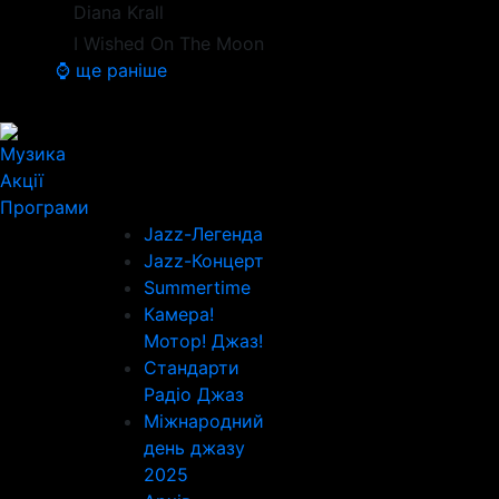
Diana Krall
I Wished On The Moon
⌚ ще раніше
Музика
Акції
Програми
Jazz-Легенда
Jazz-Концерт
Summertime
Камера!
Мотор! Джаз!
Стандарти
Радіо Джаз
Міжнародний
день джазу
2025