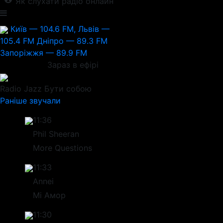
Як слухати радіо онлайн
Київ — 104.6 FM, Львів —
105.4 FM
Дніпро — 89.3 FM
Запоріжжя — 89.9 FM
Зараз в ефірі
Radio Jazz
Бути собою
Раніше звучали
11:36
Phil Sheeran
More Questions
11:33
Annei
Мі Амор
11:30