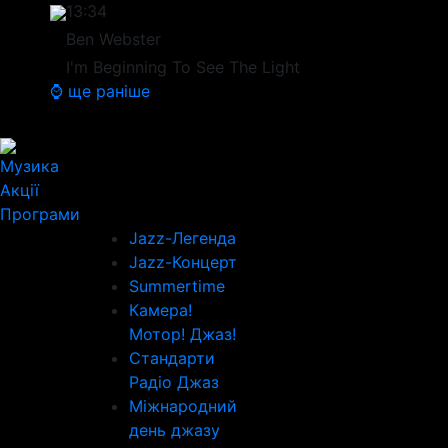
13:34
Ben Webster
I'm Beginning To See The Light
⌚ ще раніше
Музика
Акції
Програми
Jazz-Легенда
Jazz-Концерт
Summertime
Камера!
Мотор! Джаз!
Стандарти
Радіо Джаз
Міжнародний
день джазу