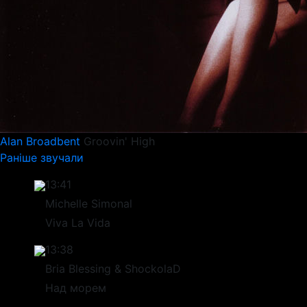
Alan Broadbent
Groovin' High
Раніше звучали
13:41
Michelle Simonal
Viva La Vida
13:38
Bria Blessing & ShockolaD
Над морем