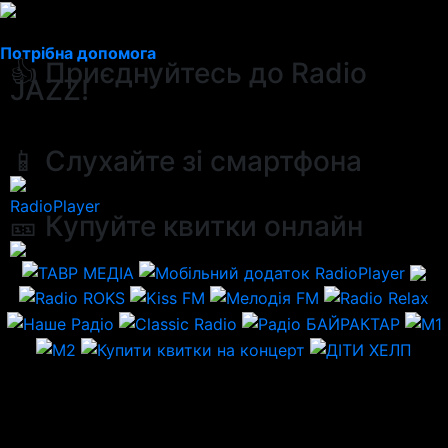
Потрібна допомога
👍 Приєднуйтесь до Radio
JAZZ!
📱 Слухайте зі смартфона
RadioPlayer
🎫 Купуйте квитки онлайн