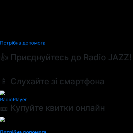
Потрібна допомога
👍 Приєднуйтесь до Radio JAZZ!
📱 Слухайте зі смартфона
RadioPlayer
🎫 Купуйте квитки онлайн
Потрібна допомога