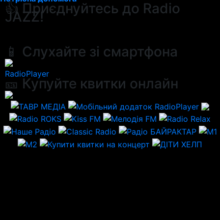
👍 Приєднуйтесь до Radio
JAZZ!
📱 Слухайте зі смартфона
RadioPlayer
🎫 Купуйте квитки онлайн