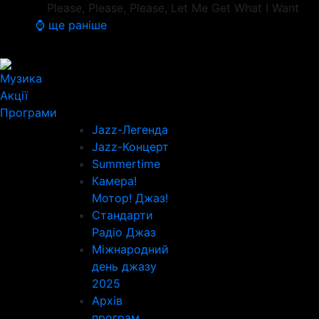
Please, Please, Please, Let Me Get What I Want
⌚ ще раніше
Музика
Акції
Програми
Jazz-Легенда
Jazz-Концерт
Summertime
Камера!
Мотор! Джаз!
Стандарти
Радіо Джаз
Міжнародний
день джазу
2025
Архів
програм