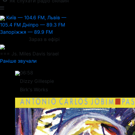
Як слухати радіо онлайн
Київ — 104.6 FM, Львів —
105.4 FM
Дніпро — 89.3 FM
Запоріжжя — 89.9 FM
Зараз в ефірі
=== Js. Miles Davis
Israel
Раніше звучали
06:58
Dizzy Gillespie
Birk's Works