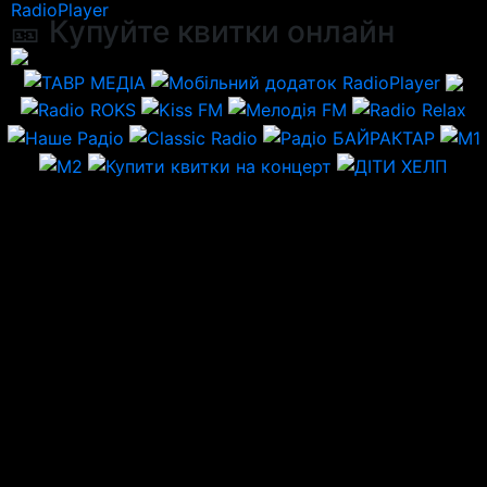
RadioPlayer
🎫 Купуйте квитки онлайн