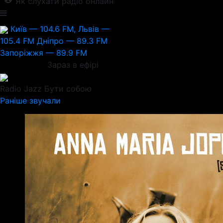
Як слухати радіо онлайн
Київ — 104.6 FM, Львів —
105.4 FM
Дніпро — 89.3 FM
Запоріжжя — 89.9 FM
Зараз в ефірі
Radio Jazz
Бути собою
Раніше звучали