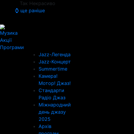
Так Некрасиво
⌚ ще раніше
Музика
Акції
Програми
Jazz-Легенда
Jazz-Концерт
Summertime
Камера!
Мотор! Джаз!
Стандарти
Радіо Джаз
Міжнародний
день джазу
2025
Архів
програм