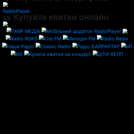
RadioPlayer
🎫 Купуйте квитки онлайн