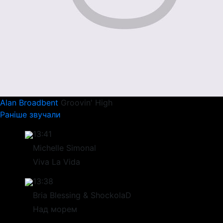
Alan Broadbent
Groovin' High
Раніше звучали
13:41
Michelle Simonal
Viva La Vida
13:38
Bria Blessing & ShockolaD
Над морем