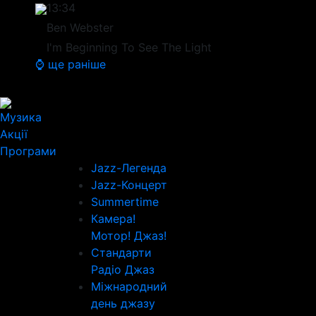
13:34
Ben Webster
I'm Beginning To See The Light
⌚ ще раніше
Музика
Акції
Програми
Jazz-Легенда
Jazz-Концерт
Summertime
Камера!
Мотор! Джаз!
Стандарти
Радіо Джаз
Міжнародний
день джазу