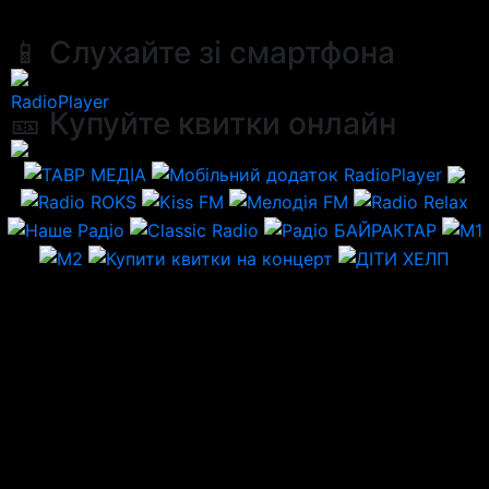
📱 Слухайте зі смартфона
RadioPlayer
🎫 Купуйте квитки онлайн