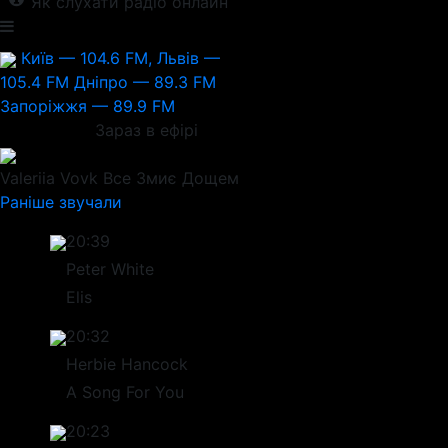
Як слухати радіо онлайн
Київ — 104.6 FM, Львів —
105.4 FM
Дніпро — 89.3 FM
Запоріжжя — 89.9 FM
Зараз в ефірі
Valeriia Vovk
Все Змиє Дощем
Раніше звучали
20:39
Peter White
Elis
20:32
Herbie Hancock
A Song For You
20:23