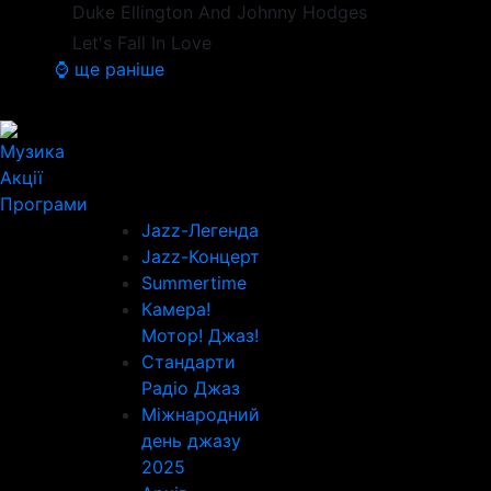
Duke Ellington And Johnny Hodges
Let's Fall In Love
⌚ ще раніше
Музика
Акції
Програми
Jazz-Легенда
Jazz-Концерт
Summertime
Камера!
Мотор! Джаз!
Стандарти
Радіо Джаз
Міжнародний
день джазу
2025