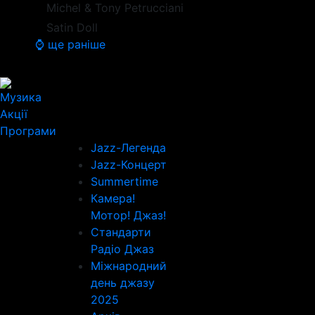
Michel & Tony Petrucciani
Satin Doll
⌚ ще раніше
Музика
Акції
Програми
Jazz-Легенда
Jazz-Концерт
Summertime
Камера!
Мотор! Джаз!
Стандарти
Радіо Джаз
Міжнародний
день джазу
2025