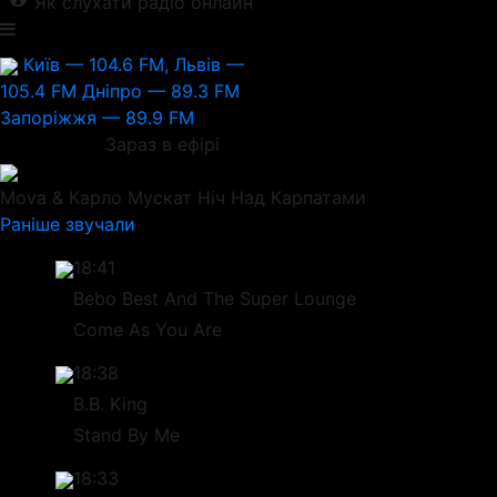
Як слухати радіо онлайн
Київ — 104.6 FM, Львів —
105.4 FM
Дніпро — 89.3 FM
Запоріжжя — 89.9 FM
Зараз в ефірі
Mova & Карло Мускат
Ніч Над Карпатами
Раніше звучали
18:41
Bebo Best And The Super Lounge
Come As You Are
18:38
B.B. King
Stand By Me
18:33