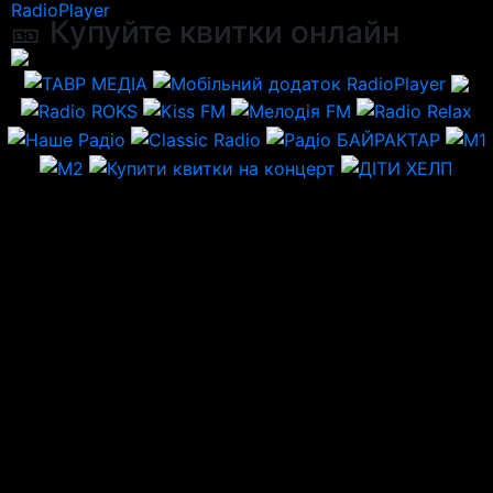
RadioPlayer
🎫 Купуйте квитки онлайн