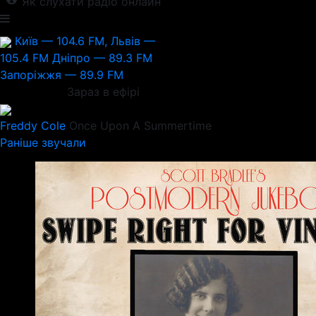
Як слухати радіо онлайн
Київ — 104.6 FM, Львів —
105.4 FM
Дніпро — 89.3 FM
Запоріжжя — 89.9 FM
Зараз в ефірі
Freddy Cole
Once Upon A Summertime
Раніше звучали