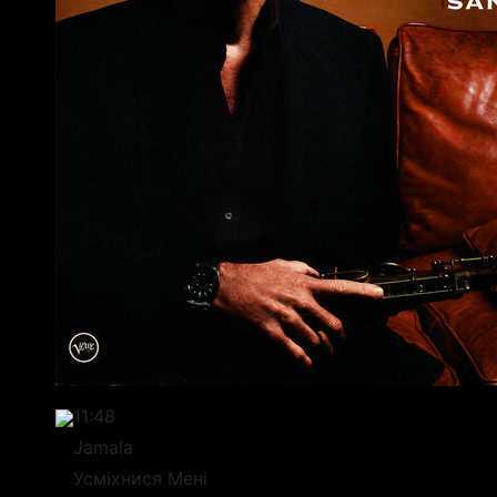
11:48
Jamala
Усміхнися Мені