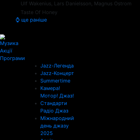
Ulf Wakenius, Lars Danielsson, Magnus Ostrom
Taste Of Honey
⌚ ще раніше
Музика
Акції
Програми
Jazz-Легенда
Jazz-Концерт
Summertime
Камера!
Мотор! Джаз!
Стандарти
Радіо Джаз
Міжнародний
день джазу
2025