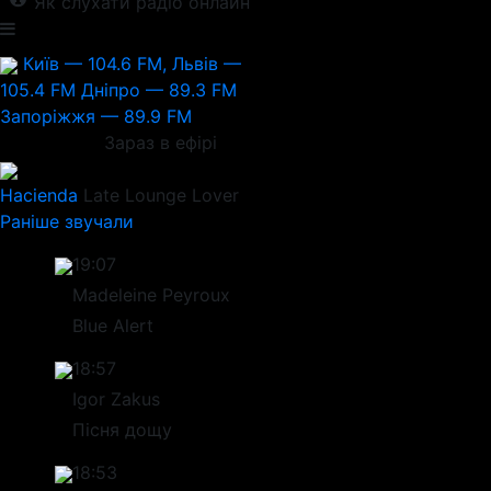
Як слухати радіо онлайн
Київ — 104.6 FM, Львів —
105.4 FM
Дніпро — 89.3 FM
Запоріжжя — 89.9 FM
Зараз в ефірі
Hacienda
Late Lounge Lover
Раніше звучали
19:07
Madeleine Peyroux
Blue Alert
18:57
Igor Zakus
Пісня дощу
18:53