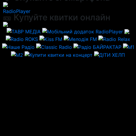
RadioPlayer
🎫 Купуйте квитки онлайн