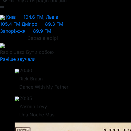
Як слухати радіо онлайн
Київ — 104.6 FM, Львів —
105.4 FM
Дніпро — 89.3 FM
Запоріжжя — 89.9 FM
Зараз в ефірі
Radio Jazz
Бути собою
Раніше звучали
20:40
Rick Braun
Dance With My Father
20:35
Yasmin Levy
Una Noche Mas