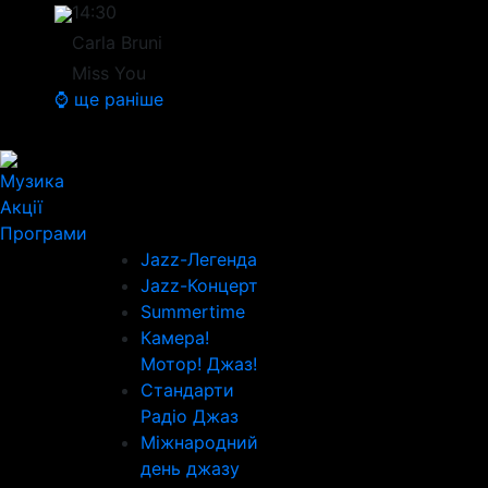
14:30
Carla Bruni
Miss You
⌚ ще раніше
Музика
Акції
Програми
Jazz-Легенда
Jazz-Концерт
Summertime
Камера!
Мотор! Джаз!
Стандарти
Радіо Джаз
Міжнародний
день джазу