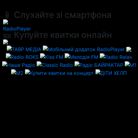
📱 Слухайте зі смартфона
RadioPlayer
🎫 Купуйте квитки онлайн