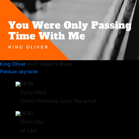
King Oliver
Aunt Hagar's Blues
Раніше звучали
14:38
Dykyi Mp3
Голос Поколінь (Live Звучить!)
14:33
Doris Day
At Last