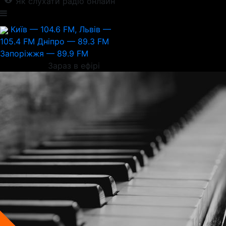
Як слухати радіо онлайн
Київ — 104.6 FM, Львів —
105.4 FM
Дніпро — 89.3 FM
Запоріжжя — 89.9 FM
Зараз в ефірі