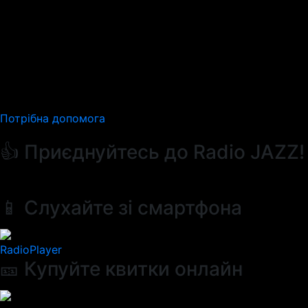
Потрібна допомога
👍 Приєднуйтесь до Radio JAZZ!
📱 Слухайте зі смартфона
RadioPlayer
🎫 Купуйте квитки онлайн