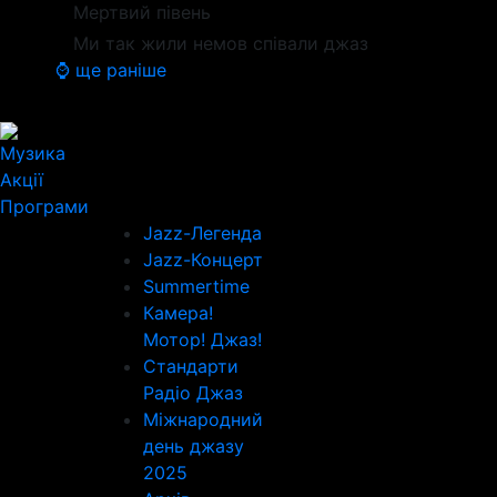
Мертвий півень
Ми так жили немов співали джаз
⌚ ще раніше
Музика
Акції
Програми
Jazz-Легенда
Jazz-Концерт
Summertime
Камера!
Мотор! Джаз!
Стандарти
Радіо Джаз
Міжнародний
день джазу
2025