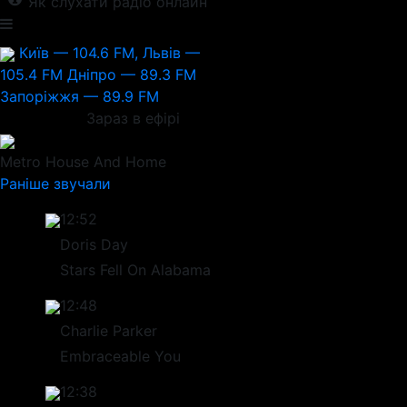
Як слухати радіо онлайн
Київ — 104.6 FM, Львів —
105.4 FM
Дніпро — 89.3 FM
Запоріжжя — 89.9 FM
Зараз в ефірі
Metro
House And Home
Раніше звучали
12:52
Doris Day
Stars Fell On Alabama
12:48
Charlie Parker
Embraceable You
12:38