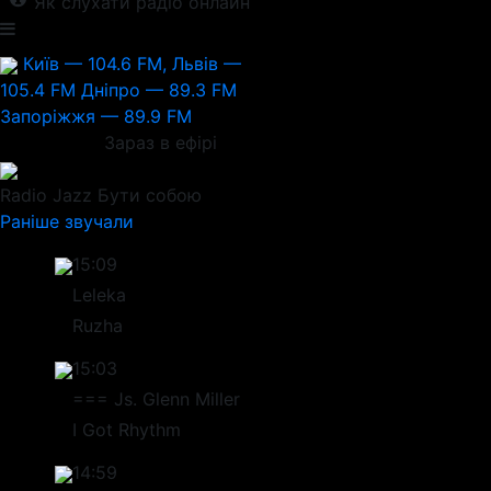
Як слухати радіо онлайн
Київ — 104.6 FM, Львів —
105.4 FM
Дніпро — 89.3 FM
Запоріжжя — 89.9 FM
Зараз в ефірі
Radio Jazz
Бути собою
Раніше звучали
15:09
Leleka
Ruzha
15:03
=== Js. Glenn Miller
I Got Rhythm
14:59