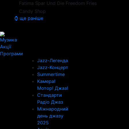
Fatima Spar Und Die Freedom Fries
Candy Shop
⌚ ще раніше
Музика
Акції
Програми
Jazz-Легенда
Jazz-Концерт
Summertime
Камера!
Мотор! Джаз!
Стандарти
Радіо Джаз
Міжнародний
день джазу
2025