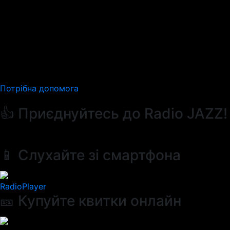
Потрібна допомога
👍 Приєднуйтесь до Radio JAZZ!
📱 Слухайте зі смартфона
RadioPlayer
🎫 Купуйте квитки онлайн