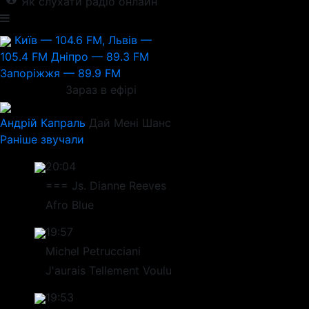
Як слухати радіо онлайн
Київ — 104.6 FM, Львів —
105.4 FM
Дніпро — 89.3 FM
Запоріжжя — 89.9 FM
Зараз в ефірі
Андрій Капраль
Дай Мені Шанс
Раніше звучали
20:04
=== Js. Dianne Reeves
Afro Blue
19:57
Michel Petrucciani
J'aurais Tellement Voulu
19:53