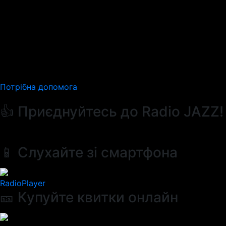
Потрібна допомога
👍 Приєднуйтесь до Radio JAZZ!
📱 Слухайте зі смартфона
RadioPlayer
🎫 Купуйте квитки онлайн