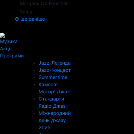
Margaux De Fouchier
Ymca
⌚ ще раніше
Музика
Акції
Програми
Jazz-Легенда
Jazz-Концерт
Summertime
Камера!
Мотор! Джаз!
Стандарти
Радіо Джаз
Міжнародний
день джазу
2025