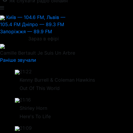
Як слухати радіо онлайн
Київ — 104.6 FM, Львів —
105.4 FM
Дніпро — 89.3 FM
Запоріжжя — 89.9 FM
Зараз в ефірі
Camille Bertault
Je Suis Un Arbre
Раніше звучали
21:22
Kenny Burrell & Coleman Hawkins
Out Of This World
21:16
Shirley Horn
Here's To Life
21:09