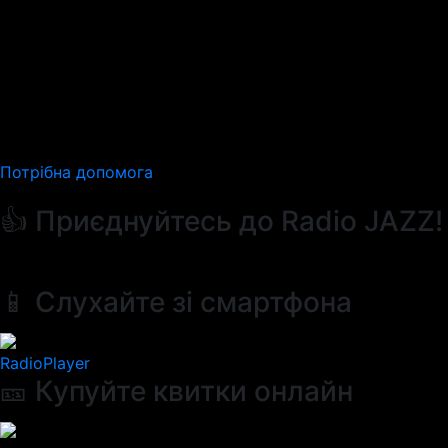
Потрібна допомога
👍 Приєднуйтесь до Radio JAZZ!
📱 Слухайте зі смартфона
RadioPlayer
🎫 Купуйте квитки онлайн