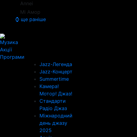
Annei
Мі Амор
⌚ ще раніше
Музика
Акції
Програми
Jazz-Легенда
Jazz-Концерт
Summertime
Камера!
Мотор! Джаз!
Стандарти
Радіо Джаз
Міжнародний
день джазу
2025