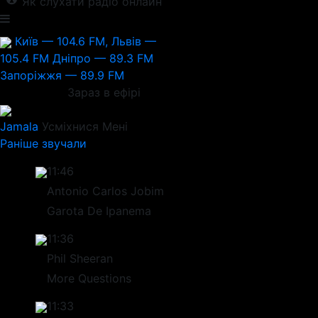
Як слухати радіо онлайн
Київ — 104.6 FM, Львів —
105.4 FM
Дніпро — 89.3 FM
Запоріжжя — 89.9 FM
Зараз в ефірі
Jamala
Усміхнися Мені
Раніше звучали
11:46
Antonio Carlos Jobim
Garota De Ipanema
11:36
Phil Sheeran
More Questions
11:33