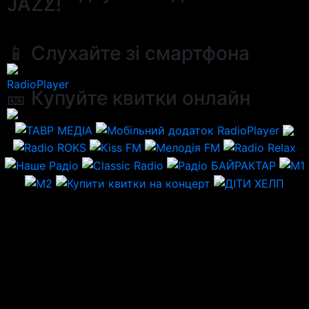
JAZZ!
📱 Слухайте зі смартфона
RadioPlayer
🎫 Купуйте квитки онлайн