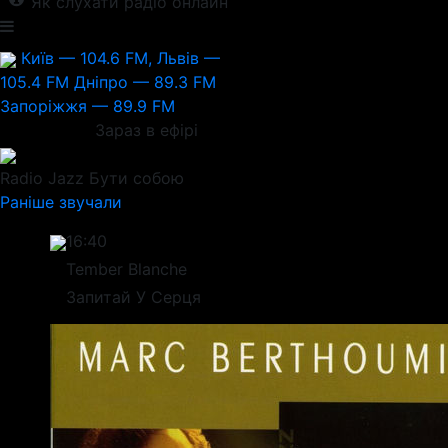
Як слухати радіо онлайн
Київ — 104.6 FM, Львів —
105.4 FM
Дніпро — 89.3 FM
Запоріжжя — 89.9 FM
Зараз в ефірі
Radio Jazz
Бути собою
Раніше звучали
16:40
Tember Blanche
Запитай У Серця