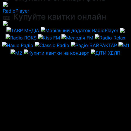
RadioPlayer
🎫 Купуйте квитки онлайн