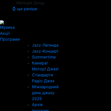
Мелодія Дощу
⌚ ще раніше
Музика
Акції
Програми
Jazz-Легенда
Jazz-Концерт
Summertime
Камера!
Мотор! Джаз!
Стандарти
Радіо Джаз
Міжнародний
день джазу
2025
Архів
програм