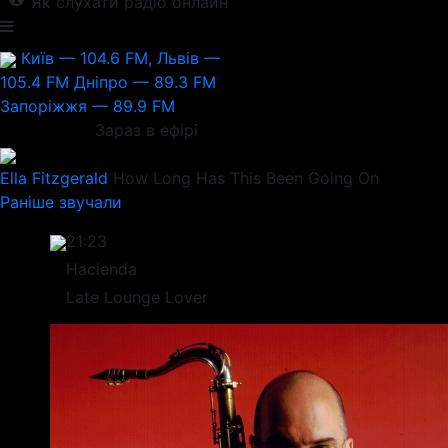
Як слухати радіо онлайн
Київ — 104.6 FM, Львів —
105.4 FM
Дніпро — 89.3 FM
Запоріжжя — 89.9 FM
Зараз в ефірі
Ella Fitzgerald
How Long Has This Been Going On
Раніше звучали
21:23
Hacienda
Late Lounge Lover