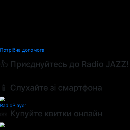
Потрібна допомога
👍 Приєднуйтесь до Radio JAZZ!
📱 Слухайте зі смартфона
RadioPlayer
🎫 Купуйте квитки онлайн