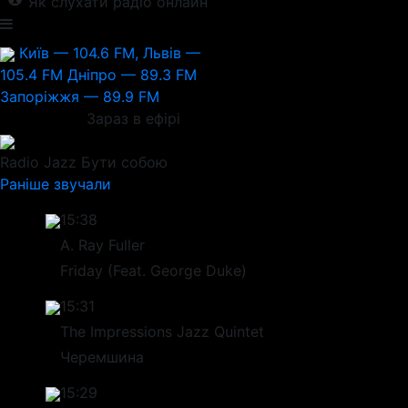
Як слухати радіо онлайн
Київ — 104.6 FM, Львів —
105.4 FM
Дніпро — 89.3 FM
Запоріжжя — 89.9 FM
Зараз в ефірі
Radio Jazz
Бути собою
Раніше звучали
15:38
A. Ray Fuller
Friday (Feat. George Duke)
15:31
The Impressions Jazz Quintet
Черемшина
15:29