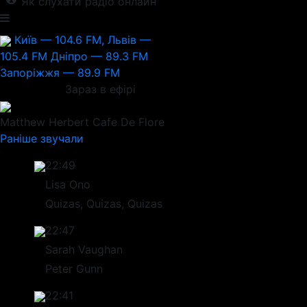
Як слухати радіо онлайн
Київ — 104.6 FM, Львів —
105.4 FM
Дніпро — 89.3 FM
Запоріжжя — 89.9 FM
Зараз в ефірі
Matthew Herbert
Cafe De Flore
Раніше звучали
22:49
Lisa Ono
Quizas, Quizas, Quizas
22:47
Sarah Vaughan
Peter Gunn
22:41