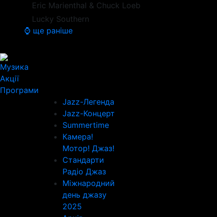
Eric Marienthal & Chuck Loeb
Lucky Southern
⌚ ще раніше
Музика
Акції
Програми
Jazz-Легенда
Jazz-Концерт
Summertime
Камера!
Мотор! Джаз!
Стандарти
Радіо Джаз
Міжнародний
день джазу
2025