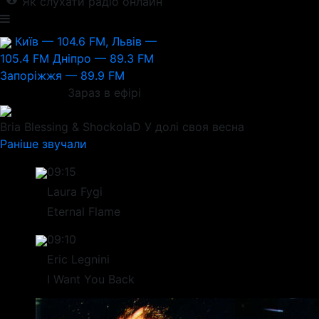
Як слухати радіо онлайн
Київ — 104.6 FM, Львів —
105.4 FM
Дніпро — 89.3 FM
Запоріжжя — 89.9 FM
Зараз в ефірі
Bria Blessing & ShockolaD
У долі своя весна
Раніше звучали
09:15
Laura Fygi
Eternal Flame
09:10
Eric Legnini
I Want You Back