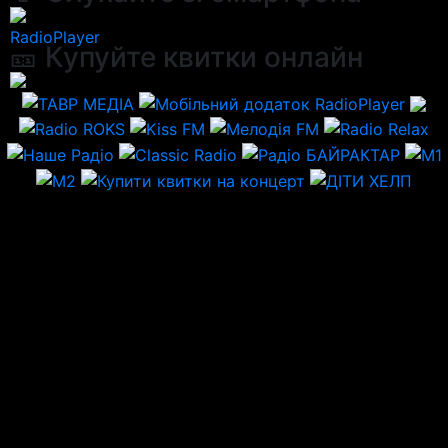
RadioPlayer
🎫 Купуйте квитки онлайн