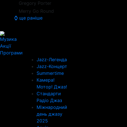
Gregory Porter
Merry Go Round
⌚ ще раніше
Музика
Акції
Програми
Jazz-Легенда
Jazz-Концерт
Summertime
Камера!
Мотор! Джаз!
Стандарти
Радіо Джаз
Міжнародний
день джазу
2025