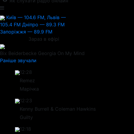
Як слухати радіо онлайн
Київ — 104.6 FM, Львів —
105.4 FM
Дніпро — 89.3 FM
Запоріжжя — 89.9 FM
Зараз в ефірі
Bix Beiderbecke
Georgia On My Mind
Раніше звучали
12:28
Remez
Марічка
12:23
Kenny Burrell & Coleman Hawkins
Guilty
12:18