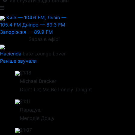
Як слухати радіо онлайн
Київ — 104.6 FM, Львів —
105.4 FM
Дніпро — 89.3 FM
Запоріжжя — 89.9 FM
Зараз в ефірі
Hacienda
Late Lounge Lover
Раніше звучали
21:18
Michael Brecker
Don't Let Me Be Lonely Tonight
21:11
Парадуш
Мелодія Дощу
21:07