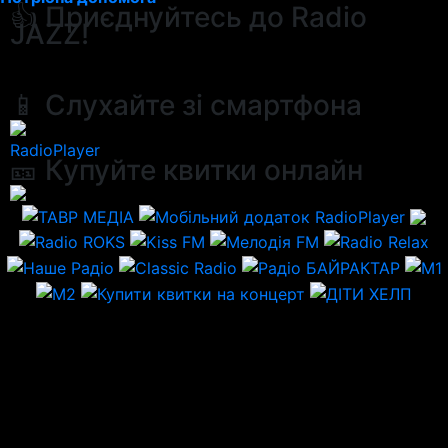
👍 Приєднуйтесь до Radio
JAZZ!
📱 Слухайте зі смартфона
RadioPlayer
🎫 Купуйте квитки онлайн