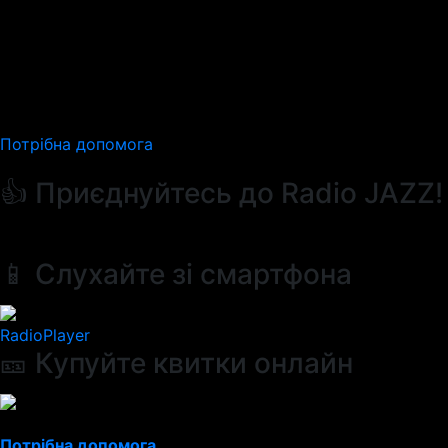
Потрібна допомога
👍 Приєднуйтесь до Radio JAZZ!
📱 Слухайте зі смартфона
RadioPlayer
🎫 Купуйте квитки онлайн
Потрібна допомога