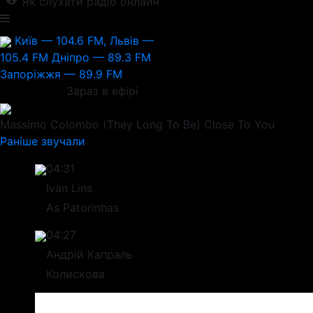
Як слухати радіо онлайн
Київ — 104.6 FM, Львів —
105.4 FM
Дніпро — 89.3 FM
Запоріжжя — 89.9 FM
Зараз в ефірі
Massimo Colombo
(They Long To Be) Close To You
Раніше звучали
04:31
Ivan Lins
As Patorinhas
04:27
Андрій Капраль
Колискова