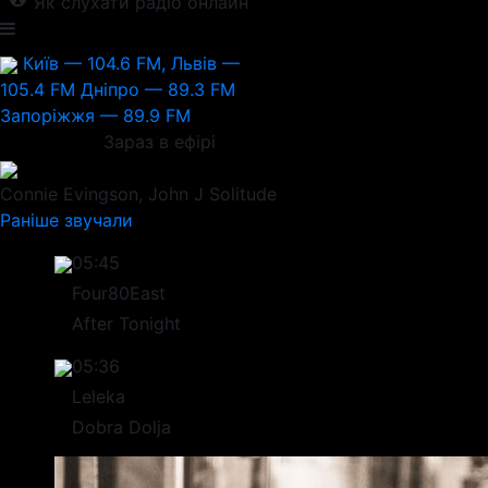
Як слухати радіо онлайн
Київ — 104.6 FM, Львів —
105.4 FM
Дніпро — 89.3 FM
Запоріжжя — 89.9 FM
Зараз в ефірі
Connie Evingson, John J
Solitude
Раніше звучали
05:45
Four80East
After Tonight
05:36
Leleka
Dobra Dolja