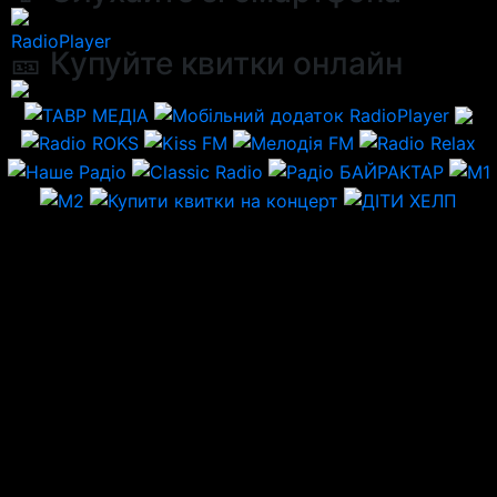
RadioPlayer
🎫 Купуйте квитки онлайн