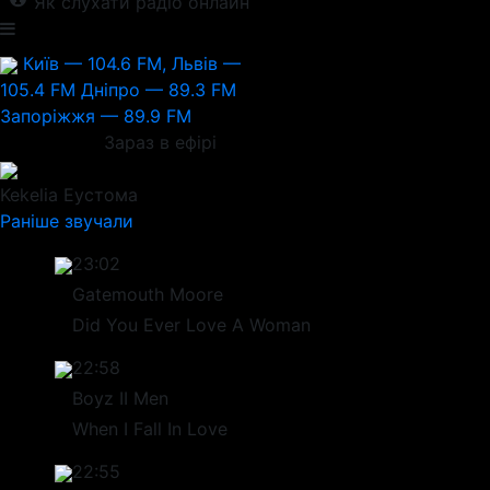
Як слухати радіо онлайн
Київ — 104.6 FM, Львів —
105.4 FM
Дніпро — 89.3 FM
Запоріжжя — 89.9 FM
Зараз в ефірі
Kekelia
Еустома
Раніше звучали
23:02
Gatemouth Moore
Did You Ever Love A Woman
22:58
Boyz II Men
When I Fall In Love
22:55