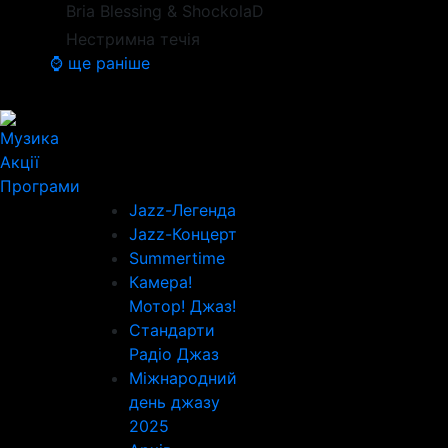
Bria Blessing & ShockolaD
Нестримна течія
⌚ ще раніше
Музика
Акції
Програми
Jazz-Легенда
Jazz-Концерт
Summertime
Камера!
Мотор! Джаз!
Стандарти
Радіо Джаз
Міжнародний
день джазу
2025