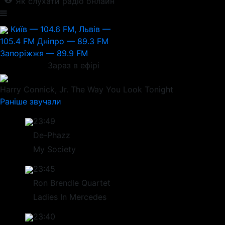
Як слухати радіо онлайн
Київ — 104.6 FM, Львів —
105.4 FM
Дніпро — 89.3 FM
Запоріжжя — 89.9 FM
Зараз в ефірі
Harry Connick, Jr.
The Way You Look Tonight
Раніше звучали
23:49
De-Phazz
My Society
23:45
Ron Brendle Quartet
Ladies In Mercedes
23:40