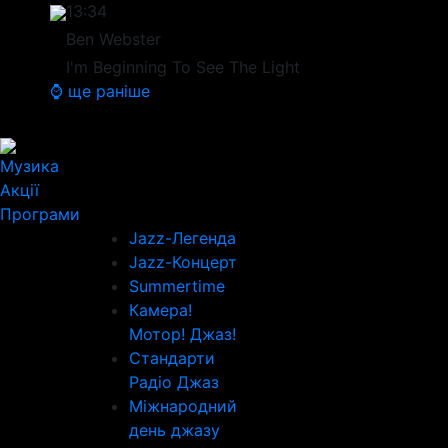
13:34
Ben Webster
I'm Beginning To See The Light
⌚ ще раніше
Музика
Акції
Програми
Jazz-Легенда
Jazz-Концерт
Summertime
Камера!
Мотор! Джаз!
Стандарти
Радіо Джаз
Міжнародний
день джазу