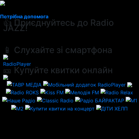
Потрібна допомога
👍 Приєднуйтесь до Radio
JAZZ!
📱 Слухайте зі смартфона
RadioPlayer
🎫 Купуйте квитки онлайн