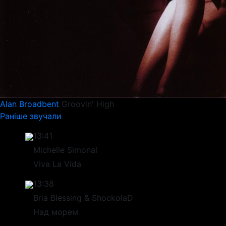
Alan Broadbent
Groovin' High
Раніше звучали
13:41
Michelle Simonal
Viva La Vida
13:38
Bria Blessing & ShockolaD
Над морем