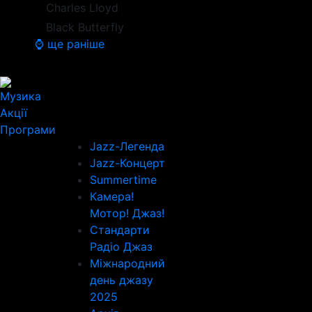
Charles Lloyd
Black Butterfly
⌚ ще раніше
Музика
Акції
Програми
Jazz-Легенда
Jazz-Концерт
Summertime
Камера!
Мотор! Джаз!
Стандарти
Радіо Джаз
Міжнародний
день джазу
2025