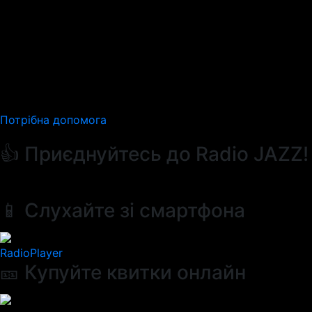
Потрібна допомога
👍 Приєднуйтесь до Radio JAZZ!
📱 Слухайте зі смартфона
RadioPlayer
🎫 Купуйте квитки онлайн