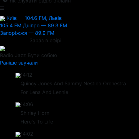
Як слухати радіо онлайн
Київ — 104.6 FM, Львів —
105.4 FM
Дніпро — 89.3 FM
Запоріжжя — 89.9 FM
Зараз в ефірі
Radio Jazz
Бути собою
Раніше звучали
14:12
Quincy Jones And Sammy Nestico Orchestra
For Lena And Lennie
14:06
Shirley Horn
Here's To Life
14:02