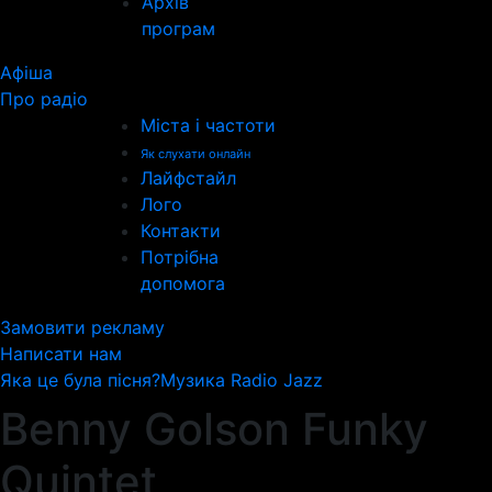
Архів
програм
Афіша
Про радіо
Міста і частоти
Як слухати онлайн
Лайфстайл
Лого
Контакти
Потрібна
допомога
Замовити рекламу
Написати нам
Яка це була пісня?
Музика Radio Jazz
Benny Golson Funky
Quintet