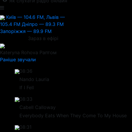
Як слухати радіо онлайн
Київ — 104.6 FM, Львів —
105.4 FM
Дніпро — 89.3 FM
Запоріжжя — 89.9 FM
Зараз в ефірі
Kateryna Rohova
Раптом
Раніше звучали
08:36
Nando Lauria
If I Fell
08:33
Cabell Calloway
Everybody Eats When They Come To My House
08:31