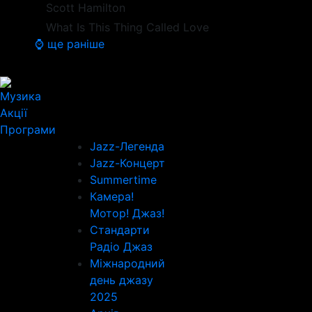
Scott Hamilton
What Is This Thing Called Love
⌚ ще раніше
Музика
Акції
Програми
Jazz-Легенда
Jazz-Концерт
Summertime
Камера!
Мотор! Джаз!
Стандарти
Радіо Джаз
Міжнародний
день джазу
2025