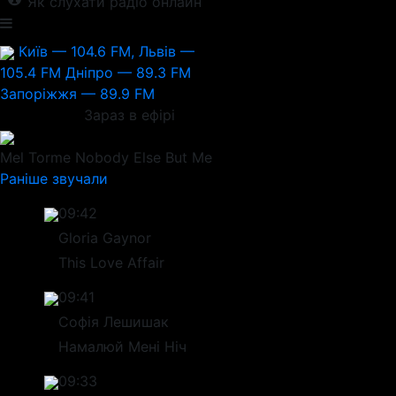
Як слухати радіо онлайн
Київ — 104.6 FM, Львів —
105.4 FM
Дніпро — 89.3 FM
Запоріжжя — 89.9 FM
Зараз в ефірі
Mel Torme
Nobody Else But Me
Раніше звучали
09:42
Gloria Gaynor
This Love Affair
09:41
Софія Лешишак
Намалюй Мені Ніч
09:33