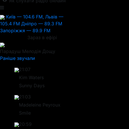
Як слухати радіо онлайн
Київ — 104.6 FM, Львів —
105.4 FM
Дніпро — 89.3 FM
Запоріжжя — 89.9 FM
Зараз в ефірі
Парадуш
Мелодія Дощу
Раніше звучали
21:07
Kim Waters
Sunny Days
21:03
Madeleine Peyroux
Smile
20:59