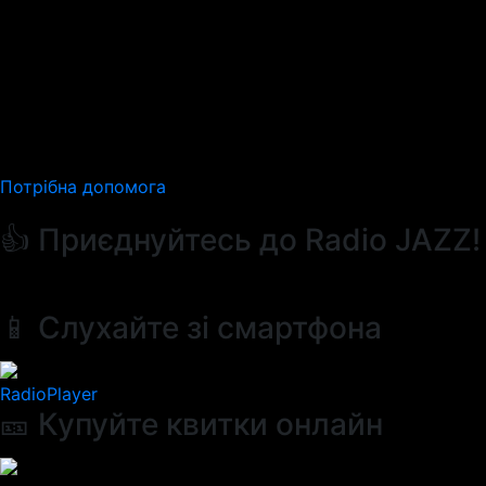
Потрібна допомога
👍 Приєднуйтесь до Radio JAZZ!
📱 Слухайте зі смартфона
RadioPlayer
🎫 Купуйте квитки онлайн