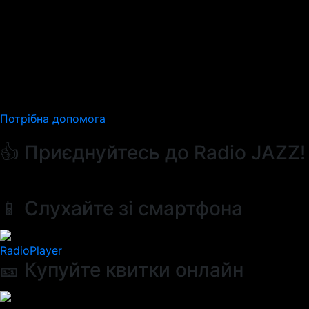
Потрібна допомога
👍 Приєднуйтесь до Radio JAZZ!
📱 Слухайте зі смартфона
RadioPlayer
🎫 Купуйте квитки онлайн