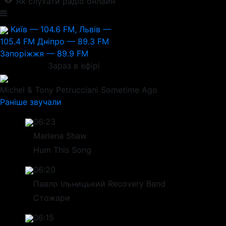
Як слухати радіо онлайн
Київ — 104.6 FM, Львів —
105.4 FM
Дніпро — 89.3 FM
Запоріжжя — 89.9 FM
Зараз в ефірі
Michel & Tony Petrucciani
Sometime Ago
Раніше звучали
06:23
Marlena Shaw
Hum This Song
06:20
Павло Ільницький Recovery Band
Стожари
06:15