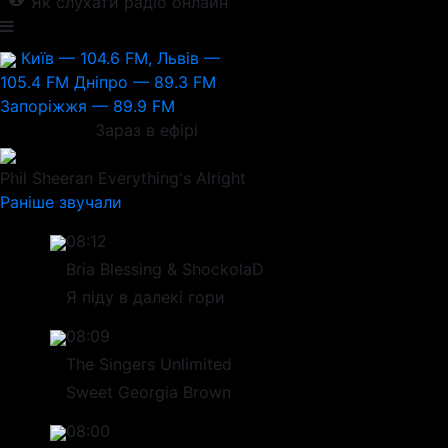
Як слухати радіо онлайн
Київ — 104.6 FM, Львів —
105.4 FM
Дніпро — 89.3 FM
Запоріжжя — 89.9 FM
Зараз в ефірі
Phil Sheeran
Everything's Alright
Раніше звучали
08:12
Bria Blessing & ShockolaD
Я піду в далекі гори
08:09
The Singers Unlimited
Sweet Georgia Brown
08:00