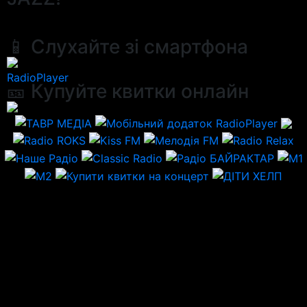
📱 Слухайте зі смартфона
RadioPlayer
🎫 Купуйте квитки онлайн