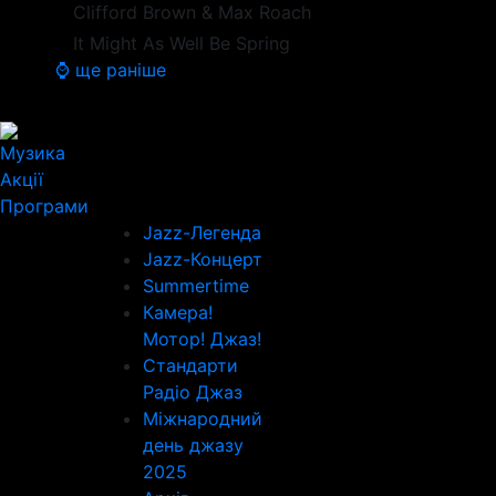
Clifford Brown & Max Roach
It Might As Well Be Spring
⌚ ще раніше
Музика
Акції
Програми
Jazz-Легенда
Jazz-Концерт
Summertime
Камера!
Мотор! Джаз!
Стандарти
Радіо Джаз
Міжнародний
день джазу
2025