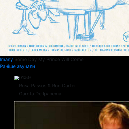
Imany
Some Day My Prince Will Come
Раніше звучали
01:59
Rosa Passos & Ron Carter
Garota De Ipanema