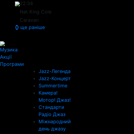
22:34
Nat King Cole
Caravan
⌚ ще раніше
Музика
Акції
Програми
Jazz-Легенда
Jazz-Концерт
Summertime
Камера!
Мотор! Джаз!
Стандарти
Радіо Джаз
Міжнародний
день джазу