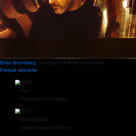
Brian Bromberg
The Days Of Wine And Roses
Раніше звучали
22:41
Iryn
Обережно Нагадую
22:37
Max Mutzke
Empire State Of Mind