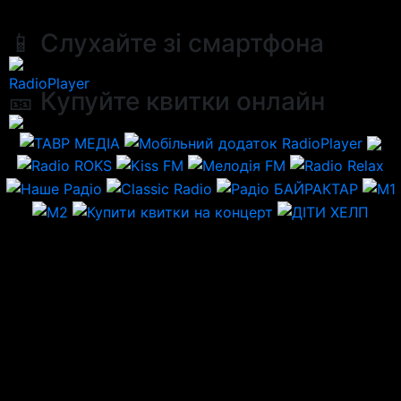
📱 Слухайте зі смартфона
RadioPlayer
🎫 Купуйте квитки онлайн