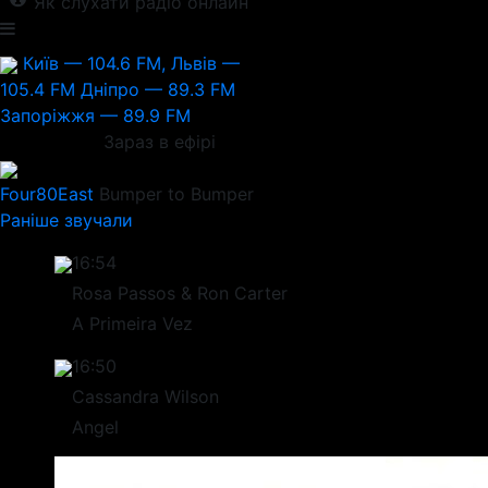
Як слухати радіо онлайн
Київ — 104.6 FM, Львів —
105.4 FM
Дніпро — 89.3 FM
Запоріжжя — 89.9 FM
Зараз в ефірі
Four80East
Bumper to Bumper
Раніше звучали
16:54
Rosa Passos & Ron Carter
A Primeira Vez
16:50
Cassandra Wilson
Angel