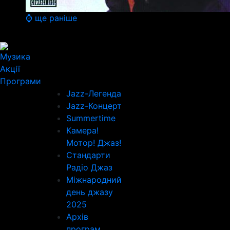
⌚ ще раніше
Музика
Акції
Програми
Jazz-Легенда
Jazz-Концерт
Summertime
Камера!
Мотор! Джаз!
Стандарти
Радіо Джаз
Міжнародний
день джазу
2025
Архів
програм