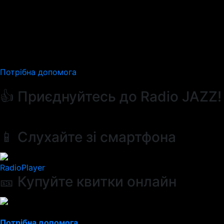
Потрібна допомога
👍 Приєднуйтесь до Radio JAZZ!
📱 Слухайте зі смартфона
RadioPlayer
🎫 Купуйте квитки онлайн
Потрібна допомога