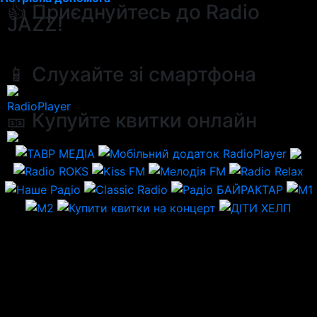
👍 Приєднуйтесь до Radio
JAZZ!
📱 Слухайте зі смартфона
RadioPlayer
🎫 Купуйте квитки онлайн